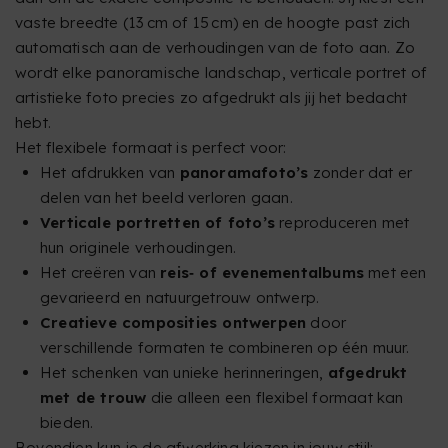
vaste breedte (13 cm of 15 cm) en de hoogte past zich
automatisch aan de verhoudingen van de foto aan. Zo
wordt elke panoramische landschap, verticale portret of
artistieke foto precies zo afgedrukt als jij het bedacht
hebt.
Het flexibele formaat is perfect voor:
Het afdrukken van
panoramafoto’s
zonder dat er
delen van het beeld verloren gaan.
Verticale portretten of foto’s
reproduceren met
hun originele verhoudingen.
Het creëren van
reis‑ of evenementalbums
met een
gevarieerd en natuurgetrouw ontwerp.
Creatieve composities ontwerpen
door
verschillende formaten te combineren op één muur.
Het schenken van unieke herinneringen,
afgedrukt
met de trouw
die alleen een flexibel formaat kan
bieden.
Bovendien kun je de afwerking kiezen in jouw stijl: