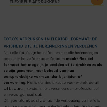
FLEXIBELE AFDRUKKEN?
FOTO’S AFDRUKKEN IN FLEXIBEL FORMAAT: DE
VRIJHEID DIE JE HERINNERINGEN VERDIENEN
Niet alle foto’s zijn hetzelfde, en niet alle herinneringen
passen in hetzelfde kader. Daarom
maakt flexibel
formaat het mogelijk je beelden af te drukken zoals
ze zijn genomen, met behoud van hun
oorspronkelijke vorm zonder bijsnijden of
vervorming
. Het is de ideale keuze voor wie elk detail
wil bewaren, zonder in te leveren op een professioneel
en verzorgd resultaat.
Dit type afdruk past zich aan de verhouding van je foto
aan om de exacte compositie te behouden. Jij kiest een