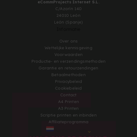
eCommProjects Internet S.L.
C/Azorín 140
24010 León
León (Spanje)
Informatie
Over ons
Wettelijke kennisgeving
Voorwaarden
Productie- en verzendingsmethoden
Garantie en retourzendingen
Betaalmethoden
Privacybeleid
Cookiebeleid
Contact
A4 Printen
A3 Printen
Scriptie printen en inbinden
Affiliateprogramma
NEDERLAND