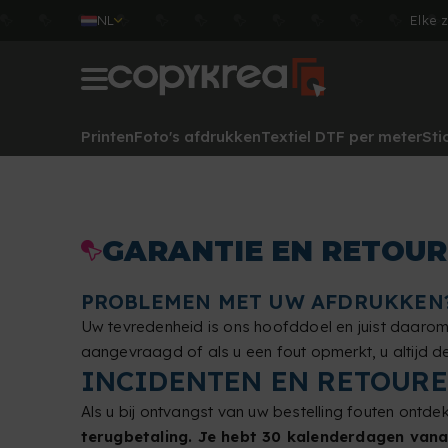
NL
Elke 
Printen
Foto's afdrukken
Textiel DTF per meter
Sti
GARANTIE EN RETOU
PROBLEMEN MET UW AFDRUKKEN? 
Uw tevredenheid is ons hoofddoel en juist daarom 
aangevraagd of als u een fout opmerkt, u altijd d
INCIDENTEN EN RETOUR
Als u bij ontvangst van uw bestelling fouten ontdek
terugbetaling. Je hebt 30 kalenderdagen vana