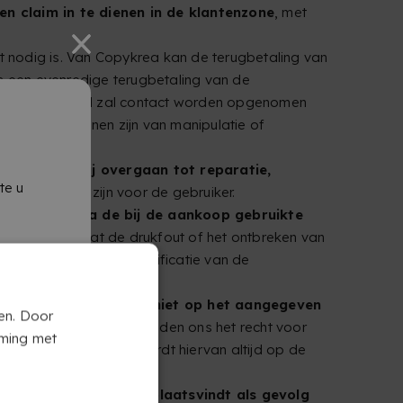
n claim in te dienen in de klantenzone
, met
 nodig is. Van Copykrea kan de terugbetaling van
 een evenredige terugbetaling van de
nt. In dit geval zal contact worden opgenomen
iliteiten tekenen zijn van manipulatie of
kt, zullen wij overgaan tot reparatie,
te u
ie kosteloos zijn voor de gebruiker.
atsvinden via de bij de aankoop gebruikte
rzonden totdat de drukfout of het ontbreken van
en na ontvangst en verificatie van de
.
ortbedrijf of Copykrea niet op het aangegeven
en. Door
te verzenden
. Wij behouden ons het recht voor
mming met
koop. De gebruiker wordt hiervan altijd op de
e geschatte termijn plaatsvindt als gevolg