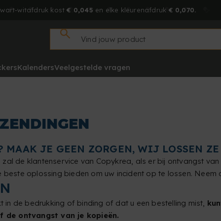
zwart-witafdruk kost
€ 0,045
en elke kleurenafdruk
€ 0,070.
ckers
Kalenders
Veelgestelde vragen
RZENDINGEN
MAAK JE GEEN ZORGEN, WIJ LOSSEN ZE 
zal de klantenservice van Copykrea, als er bij ontvangst van 
e beste oplossing bieden om uw incident op te lossen. Neem c
EN
t in de bedrukking of binding of dat u een bestelling mist,
kun
f de ontvangst van je kopieën.