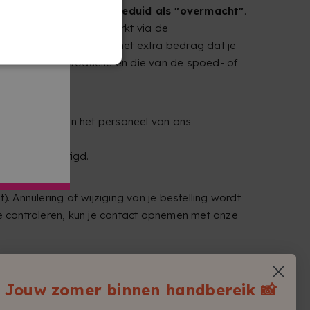
 controle, ook wel aangeduid als "overmacht"
.
 productiecentrum verwerkt via de
den. Wij vergoeden dan het extra bedrag dat je
 de standaardproductie en die van de spoed- of
handeld. Alleen het personeel van ons
n ze vernietigd.
). Annulering of wijziging van je bestelling wordt
te controleren, kun je contact opnemen met onze
ndeling of voor slijtage veroorzaakt door
Jouw zomer binnen handbereik 📸