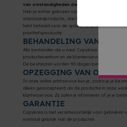
van omstandigheden die toe te schrijven zijn 
Heb je echter gekozen voor een spoed- of priorite
standaardproductie, dan kun je een terugbetaling
hebt betaald voor de spoed- of prioriteitsproduc
prioriteitsproductie.
BEHANDELING VAN UW B
Alle bestanden die u naar Copykrea stuurt om te 
productiecentrum en de klantenservice, in het geva
De bestanden worden 90 dagen bewaard vanaf d
OPZEGGING VAN OPDRAC
In onze online printservice kun je, zodra je je best
alleen geaccepteerd als de productie in onze werk
klantenservice. Zij zullen je informeren of je je best
GARANTIE
Copykrea is niet verantwoordelijk voor gebreken v
normaal gebruik van de producten.