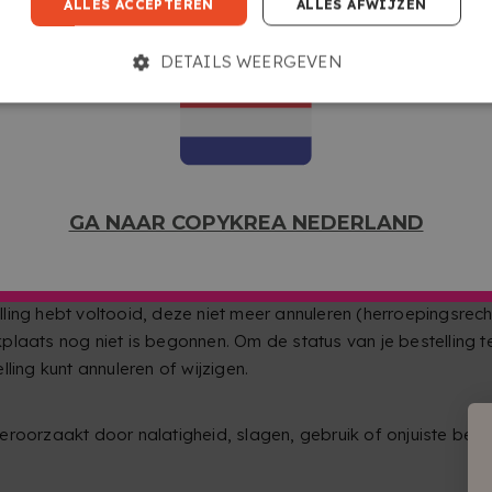
ALLES ACCEPTEREN
ALLES AFWIJZEN
aan de vervoerder of aan situaties buiten onze redelijke
itsproductie, maar is je bestelling vanwege problemen in ons
DETAILS WEERGEVEN
 aanvragen van het prijsverschil tussen beide productiemetho
tie, verminderd met het verschil tussen de verzendkosten van
ESTANDEN
laten drukken, worden
met de grootste vertrouwelijkheid
be
l dat er een incident is, hebben er toegang toe.
GA NAAR COPYKREA NEDERLAND
e datum van aanvraag van de werkzaamheden, daarna worde
HT (HERROEPING)
elling hebt voltooid, deze niet meer annuleren (herroepingsrecht
plaats nog niet is begonnen. Om de status van je bestelling 
elling kunt annuleren of wijzigen.
eroorzaakt door nalatigheid, slagen, gebruik of onjuiste beha