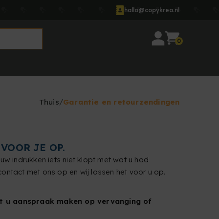
hallo@copykrea.nl
0
Thuis
Garantie en retourzendingen
VOOR JE OP.
uw indrukken iets niet klopt met wat u had
ontact met ons op en wij lossen het voor u op.
t u aanspraak maken op vervanging of