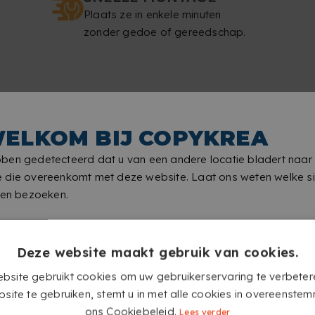
Plaats ze in enkele minuten
zonder gedoe of gereedschap.
ELKOM BIJ COPYKREA
ERSONALISEERDE PREMIUM R
ben gedetecteerd dat u van een andere locatie bladert naar
 die overeenkomt met deze website. Laat ons weten welke si
len bezoeken.
Deze website maakt gebruik van cookies.
bsite gebruikt cookies om uw gebruikerservaring te verbeter
site te gebruiken, stemt u in met alle cookies in overeenste
ons Cookiebeleid.
Lees verder