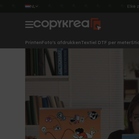
NL
Elke 
Printen
Foto's afdrukken
Textiel DTF per meter
Sti