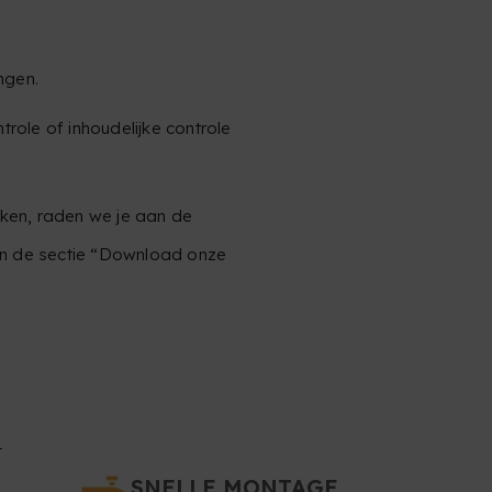
ingen.
ntrole of inhoudelijke controle
aken, raden we je aan de
 in de sectie “Download onze
4
SNELLE MONTAGE