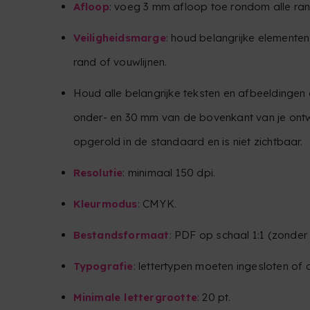
Afloop
: voeg 3 mm afloop toe rondom alle ran
Veiligheidsmarge
: houd belangrijke element
rand of vouwlijnen.
Houd alle belangrijke teksten en afbeeldinge
onder- en 30 mm van de bovenkant van je ontwer
opgerold in de standaard en is niet zichtbaar.
Resolutie
: minimaal 150 dpi.
Kleurmodus
: CMYK.
Bestandsformaat
: PDF op schaal 1:1 (zonde
Typografie
: lettertypen moeten ingesloten of 
Minimale lettergrootte
: 20 pt.