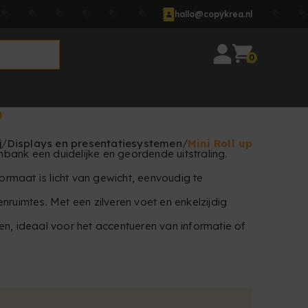
hallo@copykrea.nl
0
P
j
Displays en presentatiesystemen
Mini Roll up
ank een duidelijke en geordende uitstraling.
formaat is licht van gewicht, eenvoudig te
nruimtes. Met een zilveren voet en enkelzijdig
n, ideaal voor het accentueren van informatie of