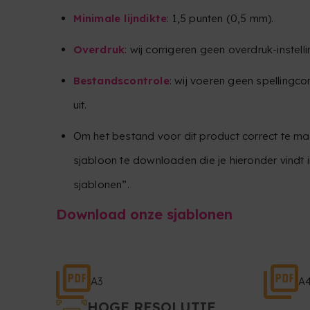
Minimale lijndikte
: 1,5 punten (0,5 mm).
Overdruk
: wij corrigeren geen overdruk-instell
Bestandscontrole
: wij voeren geen spellingco
uit.
Om het bestand voor dit product correct te m
sjabloon te downloaden die je hieronder vindt
sjablonen”.
Download onze sjablonen
A3
A
HOGE RESOLUTIE