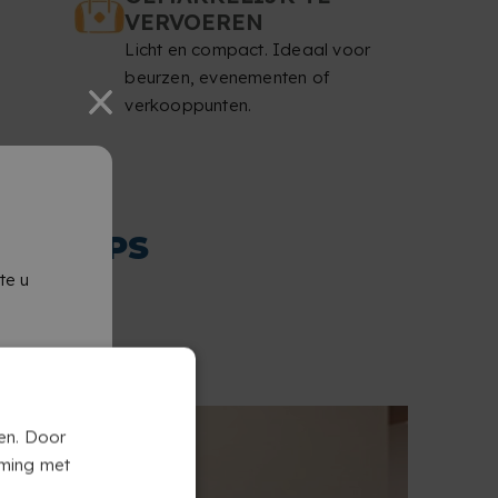
VERVOEREN
Licht en compact. Ideaal voor
beurzen, evenementen of
verkooppunten.
OLL-UPS
te u
en. Door
mming met