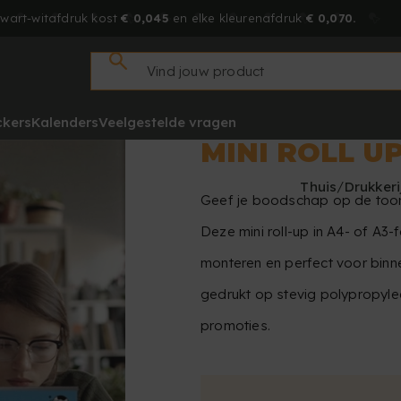
zwart-witafdruk kost
€ 0,045
en elke kleurenafdruk
€ 0,070.
ckers
Kalenders
Veelgestelde vragen
MINI ROLL U
Thuis
Drukkeri
Geef je boodschap op de toonb
Deze mini roll-up in A4- of A3-
monteren en perfect voor binne
gedrukt op stevig polypropylee
promoties.