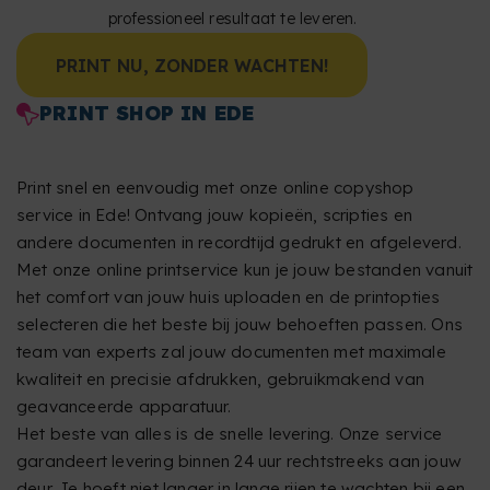
professioneel resultaat te leveren.
PRINT NU, ZONDER WACHTEN!
PRINT SHOP IN EDE
Print snel en eenvoudig met onze online copyshop
service in Ede! Ontvang jouw kopieën, scripties en
andere documenten in recordtijd gedrukt en afgeleverd.
Met onze online printservice kun je jouw bestanden vanuit
het comfort van jouw huis uploaden en de printopties
selecteren die het beste bij jouw behoeften passen. Ons
team van experts zal jouw documenten met maximale
kwaliteit en precisie afdrukken, gebruikmakend van
geavanceerde apparatuur.
Het beste van alles is de snelle levering. Onze service
garandeert levering binnen 24 uur rechtstreeks aan jouw
deur. Je hoeft niet langer in lange rijen te wachten bij een