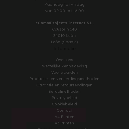
Maandag tot vrijdag
van 09:00 tot 16:00
eCommProjects Internet S.L.
C/Azorín 140
24010 León
León (Spanje)
Informatie
Over ons
Wettelijke kennisgeving
Voorwaarden
Productie- en verzendingsmethoden
Garantie en retourzendingen
Betaalmethoden
Privacybeleid
Cookiebeleid
Contact
A4 Printen
A3 Printen