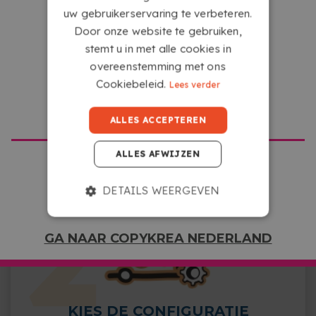
uw gebruikerservaring te verbeteren.
Door onze website te gebruiken,
stemt u in met alle cookies in
overeenstemming met ons
UPLOAD JE BESTAND
Cookiebeleid.
Lees verder
Upload je bestanden vanaf elk apparaat met
GA NAAR COPYKREA USA
internettoegang door te klikken op het vak waarin
ALLES ACCEPTEREN
staat ‘Selecteer of sleep hier je bestanden’.
ALLES AFWIJZEN
DETAILS WEERGEVEN
GA NAAR COPYKREA NEDERLAND
KIES DE CONFIGURATIE