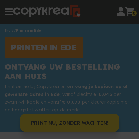
0
Thuis
Printen in Ede
PRINTEN IN EDE
ONTVANG UW BESTELLING
AAN HUIS
Print online bij Copykrea en
ontvang je kopieën op el
gewenste adres in Ede
, vanaf slechts
€ 0,045
per
zwart-wit kopie en vanaf
€ 0,070
per kleurenkopie met
de hoogste kwaliteit op de markt.
PRINT NU, ZONDER WACHTEN!