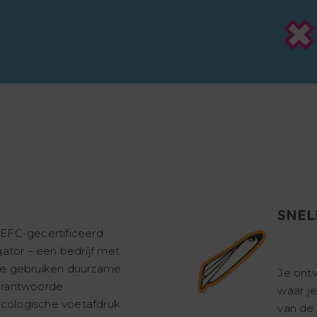
SNEL
PEFC-gecertificeerd
gator – een bedrijf met
We gebruiken duurzame
Je ontv
erantwoorde
waar je
cologische voetafdruk
van de