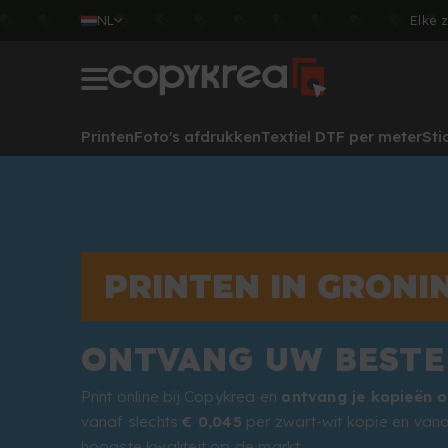
NL
Elke 
Printen
Foto's afdrukken
Textiel DTF per meter
Sti
PRINTEN IN GRONI
ONTVANG UW BESTE
Print online bij Copykrea en
ontvang je kopieën o
vanaf slechts
€ 0,045
per zwart-wit kopie en van
hoogste kwaliteit op de markt.