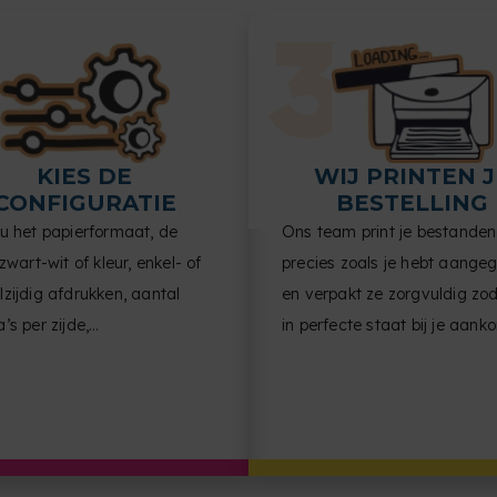
KIES DE
WIJ PRINTEN J
CONFIGURATIE
BESTELLING
nu het papierformaat, de
Ons team print je bestanden
 zwart-wit of kleur, enkel- of
precies zoals je hebt aange
zijdig afdrukken, aantal
en verpakt ze zorgvuldig zo
’s per zijde,
in perfecte staat bij je aank
entoriëntatie en afwerking.