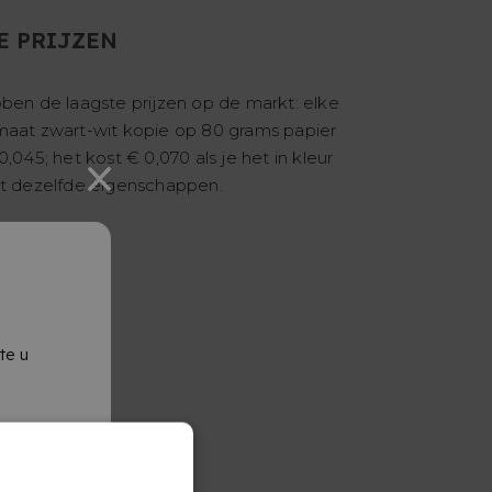
E PRIJZEN
ben de laagste prijzen op de markt: elke
maat zwart-wit kopie op 80 grams papier
0,045; het kost € 0,070 als je het in kleur
et dezelfde eigenschappen.
te u