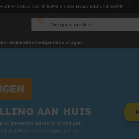
zwart-witafdruk kost
€ 0,045
en elke kleurenafdruk
€ 0,070.
ckers
Kalenders
Veelgestelde vragen
NGEN
LLING AAN HUIS
p el gewenste adres in Groningen
,
af
€ 0,070
per kleurenkopie met de