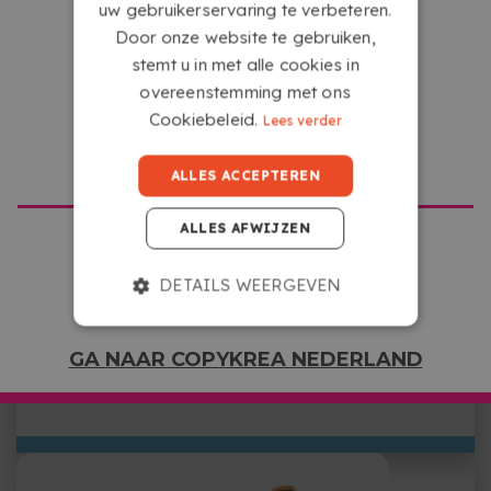
uw gebruikerservaring te verbeteren.
HOE DE SERVICE WERKT
Door onze website te gebruiken,
stemt u in met alle cookies in
overeenstemming met ons
Cookiebeleid.
Lees verder
GA NAAR COPYKREA USA
ALLES ACCEPTEREN
ALLES AFWIJZEN
UPLOAD JE BESTAND
DETAILS WEERGEVEN
Upload je bestanden vanaf elk apparaat met
internettoegang door te klikken op het vak waarin
GA NAAR COPYKREA NEDERLAND
staat ‘Selecteer of sleep hier je bestanden’.