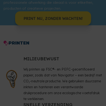
professionele afwerking die ideaal is voor etiketten,
producten of creatieve projecten.
PRINT NU, ZONDER WACHTEN!
PRINTEN
MILIEUBEWUST
Wij printen op FSC®- en PEFC-gecertificeerd
papier, zoals dat van Navigator – een bedrijf met
CO₂-neutrale productie. We gebruiken duurzame
inkten en hanteren een verantwoorde
drukprocedure om onze ecologische voetafdruk
te verkleinen.
SNELLE VERZENDING