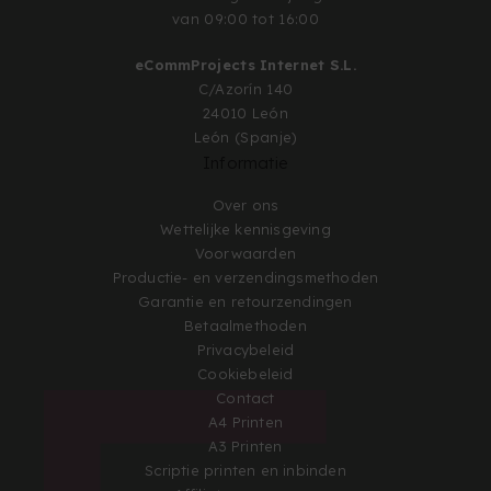
van 09:00 tot 16:00
eCommProjects Internet S.L.
C/Azorín 140
24010 León
León (Spanje)
Informatie
Over ons
Wettelijke kennisgeving
Voorwaarden
Productie- en verzendingsmethoden
Garantie en retourzendingen
Betaalmethoden
Privacybeleid
Cookiebeleid
Contact
A4 Printen
A3 Printen
Scriptie printen en inbinden