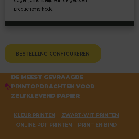
dagen, afhankelijk van de gekozen
productiemethode.
BESTELLING CONFIGUREREN
DE MEEST GEVRAAGDE
PRINTOPDRACHTEN VOOR
ZELFKLEVEND PAPIER
KLEUR PRINTEN
ZWART-WIT PRINTEN
ONLINE PDF PRINTEN
PRINT EN BIND