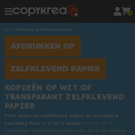
0
Thuis
Afdrukken op zelfklevend papier
AFDRUKKEN OP
ZELFKLEVEND PAPIER
KOPIEËN OP WIT OF
TRANSPARANT ZELFKLEVEND
PAPIER
Print online op zelfklevend papier en ontvang je
bestelling thuis in 4 tot 6 dagen.
Kies uit wit of
transparant zelfklevend papier in A4, A5 of A3, met een