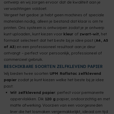
ontwerp en wij zorgen ervoor dat de kwaliteit aan je
verwachtingen voldoet.
Vergeet het gedoe: je hebt geen machines of speciale
materialen nodig, alleen je bestand dat klaar is om te
printen. Ons systeem is ontworpen zodat je je ontwerp
kunt uploaden, kunt kiezen voor
kleur
of
zwart-wit
, het
formaat selecteert dat het beste bij je idee past (
A4, A5
of A3
) en een professioneel resultaat aan je deur
ontvangt – perfect voor persoonlijk, professioneel of
commercieel gebruik.
BESCHIKBARE SOORTEN ZELFKLEVEND PAPIER
Wij bieden twee soorten
UPM Raflatac zelfklevend
papier
zodat je kunt kiezen welke het beste bij je idee
past:
Wit zelfklevend papier
: perfect voor permanente
oppervlakken. Dik
120 g
papier, ondoorzichtig en met
matte afwerking. Voorzien van een voorgesneden
liner die het losmaken vergemakkelijkt, ideaal om tijd