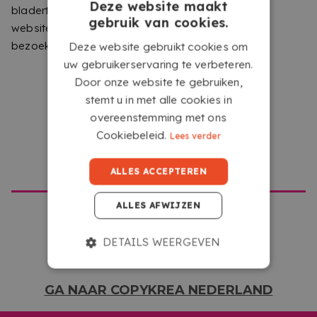
Tilburg om aan al jouw printbehoeften op een efficiënte
Deze website maakt
bladert naar degene die overeenkomt met deze
en betrouwbare manier te voldoen.
gebruik van cookies.
website. Laat ons weten welke site u zou willen
HOE DE SERVICE WERKT
bezoeken.
Deze website gebruikt cookies om
uw gebruikerservaring te verbeteren.
Door onze website te gebruiken,
stemt u in met alle cookies in
overeenstemming met ons
Cookiebeleid.
Lees verder
GA NAAR COPYKREA USA
ALLES ACCEPTEREN
UPLOAD JE BESTAND
ALLES AFWIJZEN
Upload je bestanden vanaf elk apparaat met
internettoegang door te klikken op het vak waarin
DETAILS WEERGEVEN
staat ‘Selecteer of sleep hier je bestanden’.
GA NAAR COPYKREA NEDERLAND