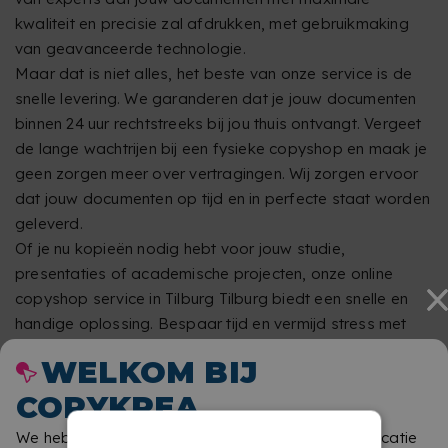
kwaliteit en precisie zal afdrukken, met gebruikmaking
van geavanceerde technologie.
Maar dat is niet alles, het beste van onze service is de
snelle levering. We garanderen dat je jouw documenten
binnen 24 uur rechtstreeks bij jou thuis ontvangt. Vergeet
de lange wachtrijen bij een fysieke copyshop en maak je
geen zorgen meer over vertragingen. Wij zorgen ervoor
dat jouw documenten op tijd en in perfecte staat worden
geleverd.
Of je nu kopieën nodig hebt voor jouw studie,
presentaties of academische projecten, onze online
copyshop service in Tilburg Tilburg biedt een snelle en
handige oplossing. Bespaar tijd en vermijd stress met
onze efficiënte online printservice.
WELKOM BIJ
Wacht niet langer, plaats nu jouw bestelling en ervaar het
COPYKREA
gemak van snel printen en ontvangen binnen 24 uur.
Vertrouw op onze service voor online printen in Tilburg
We hebben gedetecteerd dat u van een andere locatie